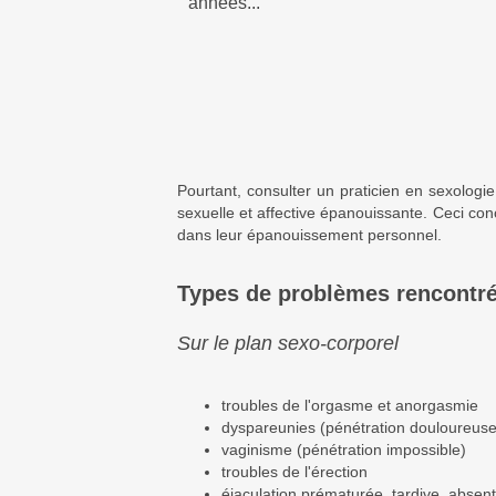
années...
Pourtant, consulter un praticien en sexologie
sexuelle et affective épanouissante. Ceci con
dans leur épanouissement personnel.
Types de problèmes rencontré
Sur le plan sexo-corporel
troubles de l'orgasme et anorgasmie
dyspareunies (pénétration douloureu
vaginisme (pénétration impossible)
troubles de l'érection
éjaculation prématurée, tardive, absen