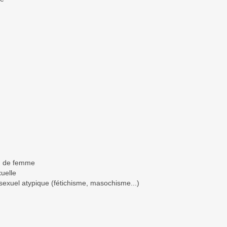
me, de femme
xuelle
exuel atypique (fétichisme, masochisme...)