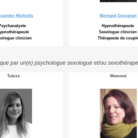
exander Nicholls
Bernard Grosjean
Psychanalyste
Hypnothérapeute
ypnothérapeute
Sexologue clinicien
xologue clinicien
Thérapeute de coupl
que par un(e) psychologue sexologue et/ou sexothérape
Tubize
Wemmel