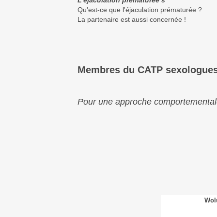
L'éjaculation prématurée s
Qu'est-ce que l'éjaculation prématurée ?
La partenaire est aussi concernée !
Membres du CATP sexologues c
Pour une approche comportementale
Wol