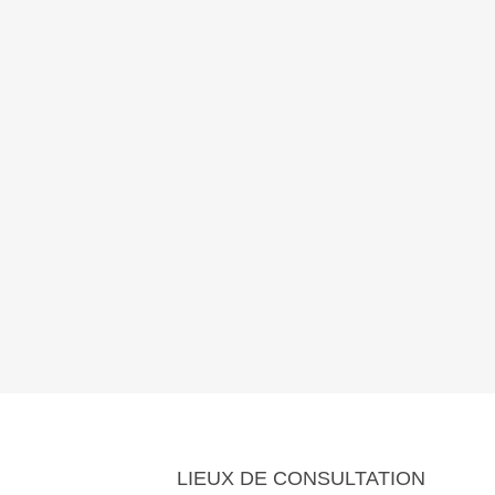
LIEUX DE CONSULTATION