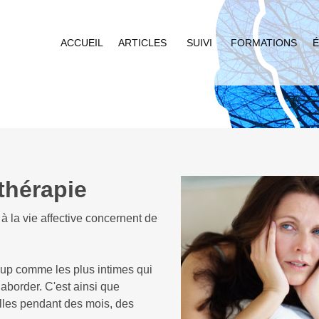
ACCUEIL
ARTICLES
SUIVI
FORMATIONS
É
thérapie
t à la vie affective concernent de
up comme les plus intimes qui
à aborder. C'est ainsi que
elles pendant des mois, des