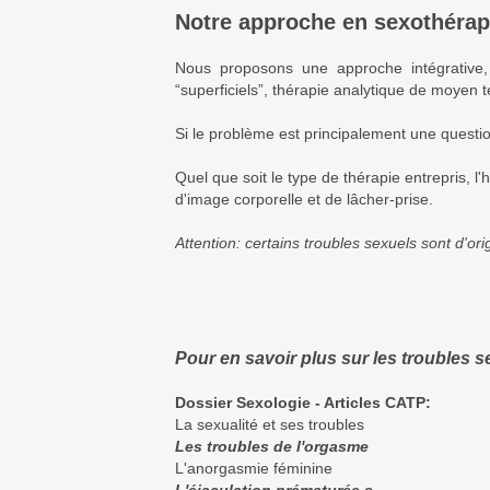
Notre approche en sexothérapi
Nous proposons une approche intégrative,
“superficiels”, thérapie analytique de moyen t
Si le problème est principalement une questi
Quel que soit le type de thérapie entrepris, l
d'image corporelle et de lâcher-prise.
Attention: certains troubles sexuels sont d'or
Pour en savoir plus sur les troubles s
Dossier Sexologie - Articles CATP:
La sexualité et ses troubles
Les troubles de l'orgasme
L'anorgasmie féminine