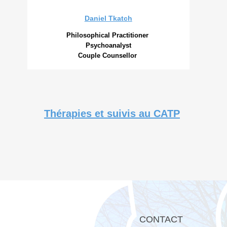
Daniel Tkatch
Philosophical Practitioner
Psychoanalyst
Couple Counsellor
Thérapies et suivis au CATP
CONTACT