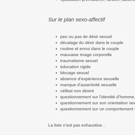
Sur le plan sexo-affectif
peu ou pas de désir sexuel
décalage du désir dans le couple
routine et ennui dans le couple
mauvaise image corporelle
traumatisme sexuel
éducation rigide
blocage sexuel
absence d'expérience sexuelle
manque d'assertivité sexuelle
célibat non désiré
questionnement sur l'identité d'hom
questionnement sur son orientation se
questionnement sur un comportement s
La liste n'est pas exhaustive...