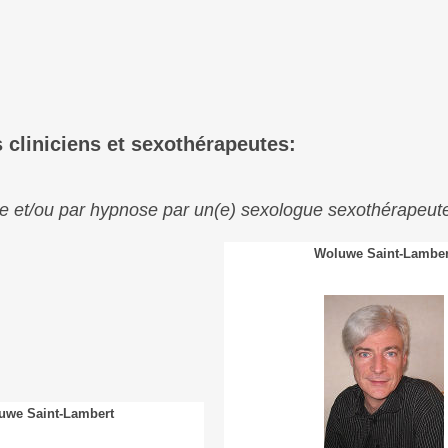
liniciens et sexothérapeutes:
 et/ou par hypnose par un(e) sexologue sexothérapeut
Woluwe Saint-Lamber
uwe Saint-Lambert