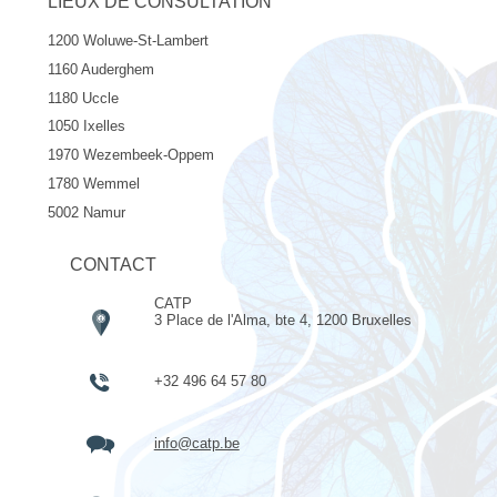
LIEUX DE CONSULTATION
1200 Woluwe-St-Lambert
1160 Auderghem
1180 Uccle
1050 Ixelles
1970 Wezembeek-Oppem
1780 Wemmel
5002 Namur
CONTACT
CATP
3 Place de l'Alma, bte 4, 1200 Bruxelles
+32 496 64 57 80
info@catp.be